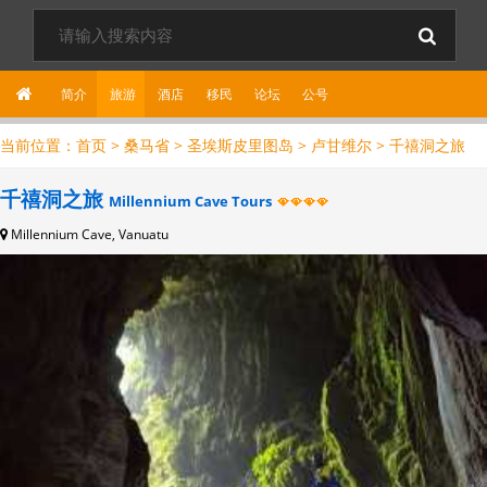
简介
旅游
酒店
移民
论坛
公
号
当前位置：
首页
>
桑马省
>
圣埃斯皮里图岛
>
卢甘维尔
>
千禧洞之旅
千禧洞之旅
Millennium Cave Tours
Millennium Cave, Vanuatu