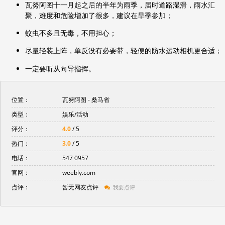
瓦努阿图十一月起之后的半年为雨季，届时道路湿滑，雨水汇
聚，难度和危险增加了很多，建议在旱季参加；
蚊虫不多且无毒，不用担心；
尽量轻装上阵，单反没有必要带，轻便的防水运动相机更合适；
一定要听从向导指挥。
位置：
瓦努阿图 -
桑马省
类型：
娱乐/活动
评分：
4.0
/ 5
热门：
3.0
/ 5
电话：
547 0957
官网：
weebly.com
点评：
暂无网友点评
我要点评