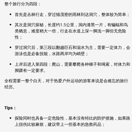
整个旅行分为四段：
首先是丛林行走，穿过猫茂密的雨林到达洞穴，整体较为简单；
其次是洞穴探秘，长度约1.5公里，洞内漆黑一片，有蝙蝠和鸟
类栖息，难度稍大一些，行走在水道上深一脚浅一脚但无危险
性；
穿过洞穴后，第三段以翻越巨石和泅水为主，需要一定体力，会
游泳也是必备技能，水路两岸均为峭壁；
上岸后进入第四段：爬山，需要攀爬各种梯子和绳索，对体力和
脚踝有一定要求。
全程需要一整个白天，对于热爱户外运动的游客来说是会难忘的旅行
经历。
Tips：
探险同时也具备一定危险性，基本没有特比的防护措施，如果路
上扭伤比较麻烦，建议带上一些基本的急救药品；