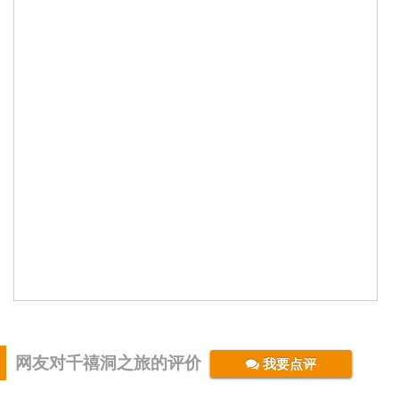
13. 莫岩之家滨海酒店
16.6 公里
14. 海龟湾海滩别墅酒店
16.7 公里
15. 泰德斯里奇海滩别墅酒店
16.8 公里
16. 圣埃斯皮里图麦西海滨别墅
16.9 公里
17. 珊瑚礁度假村
17.1 公里
18. 海龟湾酒店
17.1 公里
19. 奥雷岛度假村
17.3 公里
20. 桑托威斯塔小屋酒店
18.8 公里
网友对千禧洞之旅的评价
我要点评