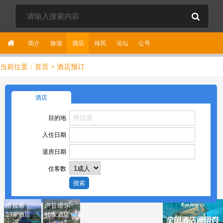
简介
旅游
酒店
移民
论坛
公
号
当前位置：
首页
>
酒店预订
酒店
目的地
入住日期
退房日期
住客数
搜索
维拉港
卢甘维尔
59家酒店
16家酒店