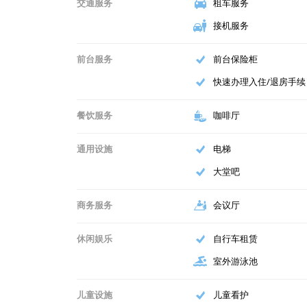
交通服务
租车服务
12. Sails Beach House
接机服务
13. 泰德斯里奇海滩别墅酒店
前台服务
前台保险柜
快速办理入住/退房手续
14. 圣埃斯皮里图麦西海滨别墅
餐饮服务
咖啡厅
15. 巴里耶海滩度假村
通用设施
电梯
16. 日出海滩小屋生态度假村
大堂吧
17. 莫岩之家滨海酒店
商务服务
会议厅
18. 希登湾生态度假酒店
休闲娱乐
自行车租赁
室外游泳池
19. 博萨私人岛屿度假村
儿童设施
儿童看护
20. 鲁图亚岛屿度假村及水疗中心