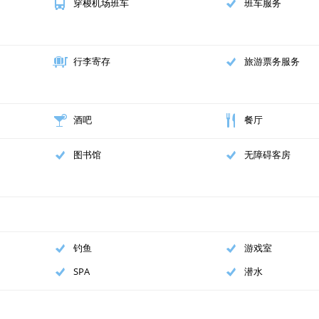
穿梭机场班车
班车服务
6.5 公里
8.2 公里
行李寄存
旅游票务服务
8.3 公里
酒吧
餐厅
8.7 公里
图书馆
无障碍客房
8.8 公里
8.9 公里
10.8 公里
钓鱼
游戏室
SPA
潜水
11.1 公里
11.4 公里