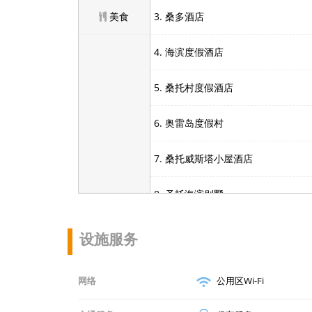
美食
3. 桑多酒店
4. 海滨度假酒店
5. 桑托村度假酒店
6. 奥雷岛度假村
7. 桑托威斯塔小屋酒店
8. 圣托海滨别墅
9. Island View Cottages
设施服务
10. 奥尔岛景乡村旅馆
网络
公用区Wi-Fi
11. 珊瑚鱼码头加潜水度假酒店