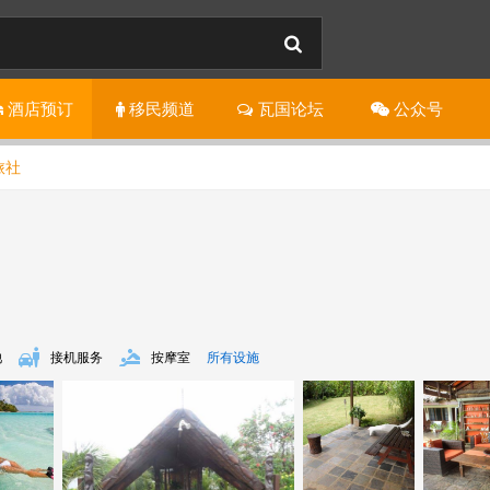
酒店
预订
移民
频道
瓦国
论坛
公
众
号
旅社
池
接机服务
按摩室
所有设施