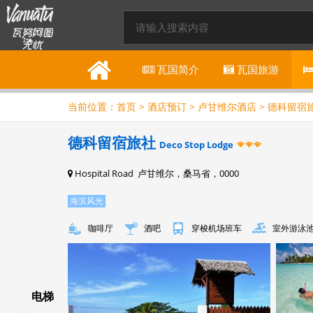
瓦国
简介
瓦国
旅游
当前位置：
首页
>
酒店预订
>
卢甘维尔酒店
> 德科留宿
德科留宿旅社
Deco Stop Lodge
Hospital Road 卢甘维尔，桑马省，0000
海滨风光
咖啡厅
酒吧
穿梭机场班车
室外游泳
电梯