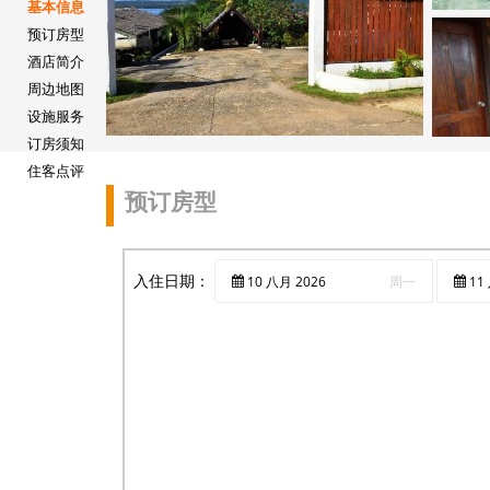
基本信息
预订房型
酒店简介
周边地图
设施服务
订房须知
住客点评
预订房型
入住日期：
10
八月
2026
周一
11