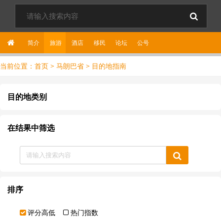
简介
旅游
酒店
移民
论坛
公
号
当前位置：
首页
>
马朗巴省
>
目的地指南
目的地类别
在结果中筛选
排序
评分高低
热门指数