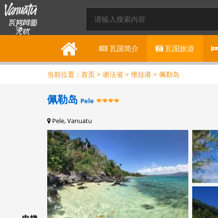
瓦国
简介
瓦国
旅游
当前位置：
首页
>
谢法省
>
维拉港
>
佩勒岛
佩勒岛
Pele
Pele, Vanuatu