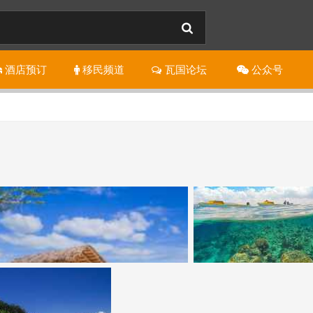
酒店
预订
移民
频道
瓦国
论坛
公
众
号