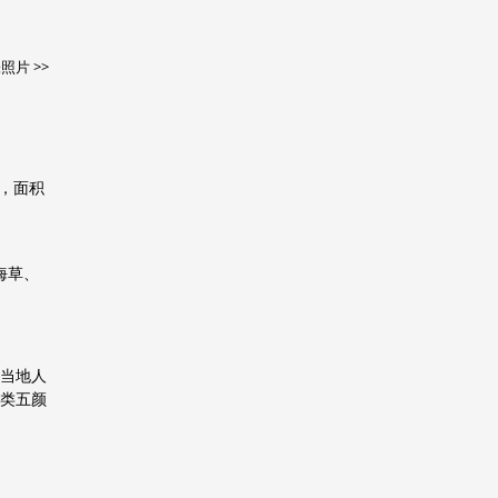
照片 >>
岛，面积
海草、
当地人
类五颜