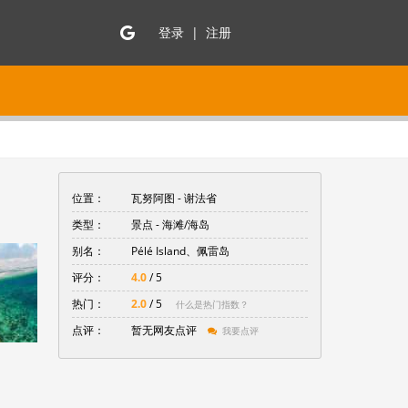
登录 | 注册
位置：
瓦努阿图 -
谢法省
类型：
景点 - 海滩/海岛
别名：
Pélé Island、佩雷岛
评分：
4.0
/ 5
热门：
2.0
/ 5
什么是热门指数？
点评：
暂无网友点评
我要点评