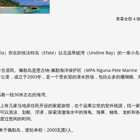
查看全部 4 张
ila）所在的埃法特岛（Efate）以北温蒂妮湾（Undine Bay）的一座小
。佩勒岛是恩古纳-佩勒海洋保护区（MPA Nguna-Pele Marine
约30平方公里，成立于2003年，是一个受欢迎的潜水胜地，包括众多的珊瑚礁、
隔着一段30米左右的海湾。
上有几家当地原住民开设的家庭旅馆，在个远离尘世的室外桃源，找一家
可以游泳、划船、浮潜，探索清澈海水中的海龟、海豚、鳗鱼、龙虾和各
度过悠闲的时间。
于佩勒岛，渡轮单程：2000瓦图/人。