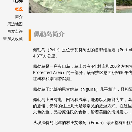
电梯
概况
简介
周边地图
网友点评
佩勒岛简介
加入收藏
佩勒岛（Pele）是位于瓦努阿图的首都维拉港（Port V
4.3平方公里。
佩勒岛是一座火山岛，岛上共有4个村庄和200名左右常住居民
Protected Area）的一部分，该保护区总面积
红树林和潮间带泻湖。
佩勒岛于北部的恩古纳岛（Nguna）几乎相连，只相
佩勒岛上没有电、网络和汽车，能源以太阳能为主，岛
的旅馆，安静的住上几天是最常见的旅游方式。在这里
六色的鱼，品尝原住民的食物，沿着美丽的海滩漫步，
从埃法特岛北岸的村庄艾米阿（Emua）每天都有船往来