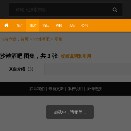
简介
旅游
酒店
移民
论坛
公
号
当前位置：
首页
>
沙滩酒吧
>
图集
沙滩酒吧
图集，共 3 张
版权说明和引用
来自介绍（3）
联系我们
|
最新更新
|
版权说明
|
友情链接
加载中，请稍等...