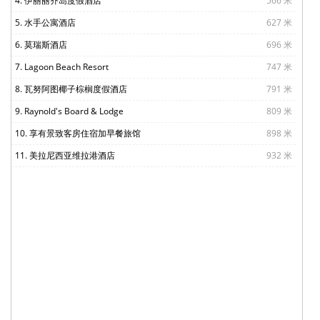
4. 伊丽丽齐岛度假酒店
566 米
5. 水手公寓酒店
627 米
6. 莫瑞斯酒店
696 米
7. Lagoon Beach Resort
747 米
8. 瓦努阿图椰子棕榈度假酒店
791 米
9. Raynold's Board & Lodge
809 米
10. 享有景致客房住宿加早餐旅馆
898 米
11. 美拉尼西亚维拉港酒店
932 米
12. 金港酒店
934 米
13. 泰维勒斯经济型汽车旅馆
950 米
14. 芒果度假酒店
967 米
15. 陶乐苑精品公寓
995 米
16. 水晶宫酒店
1.0 公里
17. 卡维缇汽车旅馆
1.0 公里
18. 瓦努阿图假日酒店
1.0 公里