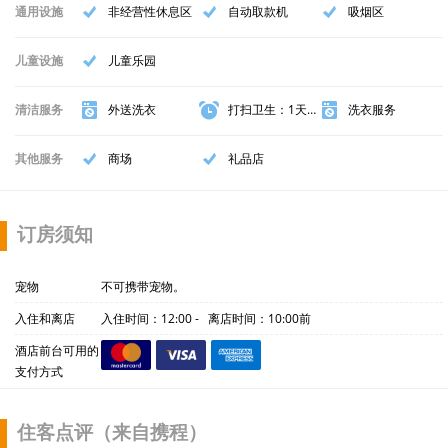
通用设施
非经营性休息区
自动取款机
吸烟区
儿童设施
儿童乐园
清洁服务
外送洗衣
打扫卫生：1天1扫
洗衣服务
其他服务
商场
礼品店
订房须知
宠物
不可携带宠物。
入住和离店
入住时间：12:00 - 离店时间：10:00前
酒店前台可用的
支付方式
住客点评（来自携程）