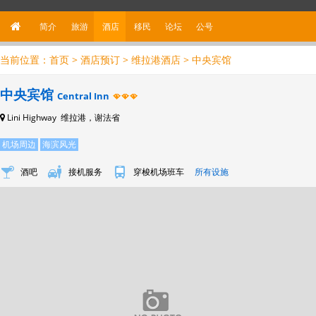
简介
旅游
酒店
移民
论坛
公
号
当前位置：
首页
>
酒店预订
>
维拉港酒店
> 中央宾馆
中央宾馆
Central Inn
Lini Highway 维拉港，谢法省
机场周边
海滨风光
酒吧
接机服务
穿梭机场班车
所有设施