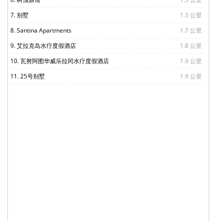
7. 别墅
1.3 公里
8. Santina Apartments
1.7 公里
9. 艾拉克岛水疗度假酒店
1.8 公里
10. 瓦努阿图华威乐拉冈水疗度假酒店
1.9 公里
11. 25号别墅
1.9 公里
12. 天堂湾度假酒店
2.1 公里
13. 椰树海滩度假酒店
2.2 公里
14. Kooyu Villas
2.3 公里
15. 托罗普神秘酒店
2.3 公里
16. 神仙湾别墅
2.4 公里
17. 天堂角度假屋
2.5 公里
18. 瓦努阿图中心公寓酒店
3.1 公里
19. Vanuatu Rainbow Lodge
3.2 公里
20. 帕雷住宿酒店
3.2 公里