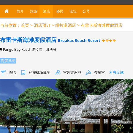
简介
旅游
酒店
移民
论坛
公
号
当前位置：
首页
>
酒店预订
>
维拉港酒店
> 布雷卡斯海滩度假酒店
布雷卡斯海滩度假酒店
Breakas Beach Resort
Pango Bay Road 维拉港，谢法省
海滨风光
酒吧
穿梭机场班车
室外游泳池
按摩室
所有设施