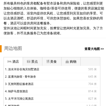
所有极具特色的客房都配备有熨衣设备和房内保险箱，让您感受到更
加贴心细致的入住体验。咖啡壶/茶壶可供使用，便捷的客房设施定能
让您倍感舒适。浴室内提供吹风机，让您感受到宾至如归的享受。可
以去酒店酒吧，舒适的环境，可供您休憩放松。如果您喜欢安静的用
餐，酒店可以提供房间送餐服务。
室外泳池让闲暇时间更加充实，按摩室让悠闲时光更加完美。为了方
便旅客，外币兑换服务已为您准备就绪。
周边地图
查看大地图 >>
酒店
景点
美食
购物
1. 淡水河谷谷海滨别墅酒店
595 米
2. 蓝潘沟旅馆 - 青年旅舍
645 米
3. 瓦努阿图征服者酒店
704 米
4. 纳萨马度假酒店
814 米
5. 太平洋泻湖公寓酒店
827 米
6. 树顶旅馆
1.3 公里