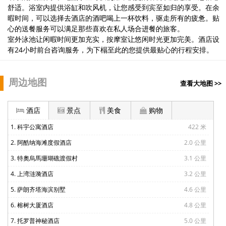
舒适。浴室内提供浴缸和吹风机，让您感受到宾至如归的享受。在余
暇时间，可以选择去酒店的酒吧喝上一杯饮料，驱走所有的疲惫。贴
心的送餐服务可以满足那些喜欢在私人场合进餐的旅客。
室外泳池让闲暇时间更加充实，按摩室让悠闲时光更加完美。酒店设
有24小时前台咨询服务，为下榻至此的您提供最贴心的行程安排。
周边地图
查看大地图 >>
酒店
景点
美食
购物
1. 科宇公寓酒店
422 米
2. 阿酷纳海滩度假酒店
2.0 公里
3. 特奧烏馬珊瑚礁渡假村
3.1 公里
4. 上湾涟漪酒店
3.2 公里
5. 萨朗齐塔海滨别墅
4.6 公里
6. 榕树大厦酒店
4.8 公里
7. 托罗普神秘酒店
5.0 公里