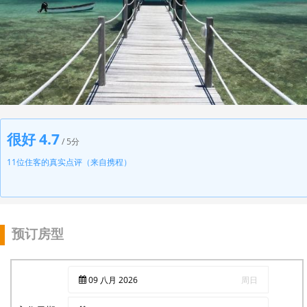
很好 4.7
/ 5分
11位住客的真实点评（来自携程）
预订房型
09
八月
2026
周日