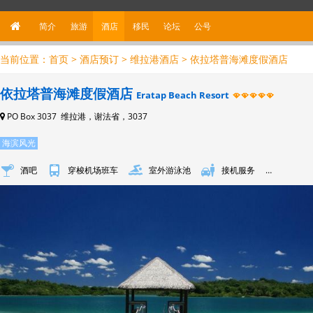
简介
旅游
酒店
移民
论坛
公
号
当前位置：
首页
>
酒店预订
>
维拉港酒店
> 依拉塔普海滩度假酒店
依拉塔普海滩度假酒店
Eratap Beach Resort
PO Box 3037 维拉港，谢法省，3037
海滨风光
酒吧
穿梭机场班车
室外游泳池
接机服务
按摩室