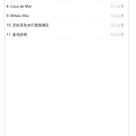
8. Casa de Mar
5.1 公里
9. Mifala Villa
5.2 公里
10. 艾拉克岛水疗度假酒店
5.2 公里
11. 蓝鸟宾馆
5.4 公里
12. 塔玛姆海滩酒店
5.5 公里
13. 瓦努阿图华威乐拉冈水疗度假酒店
5.7 公里
14. 纳萨马度假酒店
5.9 公里
15. 太平洋泻湖公寓酒店
6.0 公里
16. 瓦努阿图中心公寓酒店
6.0 公里
17. 别墅
6.0 公里
18. 蓝潘沟旅馆 - 青年旅舍
6.0 公里
19. 树顶旅馆
6.1 公里
20. 帕雷住宿酒店
6.1 公里