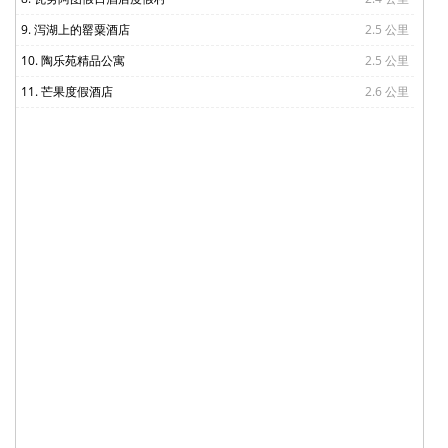
9. 泻湖上的罂粟酒店
2.5 公里
10. 陶乐苑精品公寓
2.5 公里
11. 芒果度假酒店
2.6 公里
12. 贸易风别墅
2.7 公里
13. 蓝鸟宾馆
2.7 公里
14. Lagoon Beach Resort
2.7 公里
15. 榕树大厦酒店
2.8 公里
16. 海滨度假屋
2.8 公里
17. 海更旅舍
2.9 公里
18. 瓦努阿图椰子棕榈度假酒店
3.0 公里
19. 美美洛旅馆
3.0 公里
20. Raynold's Board & Lodge
3.2 公里