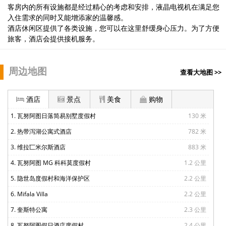
客房内的所有设施都是经过精心的考虑和安排，液晶电视机在满足您
入住需求的同时又能增添家的温馨感。
酒店休闲区提供了各类设施，您可以在这里舒缓身心压力。为了方便
旅客，酒店会提供接机服务。
周边地图
查看大地图 >>
酒店
景点
美食
购物
1. 瓦努阿图日落简易别墅度假村
130 米
2. 热带泻湖公寓式酒店
782 米
3. 维拉匸米尔斯酒店
883 米
4. 瓦努阿图 MG 科科莫度假村
1.2 公里
5. 隐世岛度假村和海洋保护区
2.2 公里
6. Mifala Villa
2.2 公里
7. 奎斯特公寓
2.3 公里
8. 瓦努阿图假日酒店度假村
2.4 公里