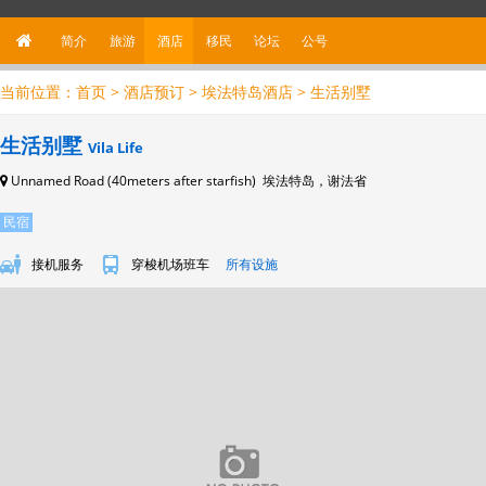
简介
旅游
酒店
移民
论坛
公
号
当前位置：
首页
>
酒店预订
>
埃法特岛酒店
> 生活别墅
生活别墅
Vila Life
Unnamed Road (40meters after starfish) 埃法特岛，谢法省
民宿
接机服务
穿梭机场班车
所有设施